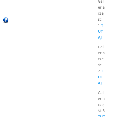
Gal
eria
czę
ść
1
T
UT
AJ
Gal
eria
czę
ść
2
T
UT
AJ
Gal
eria
czę
ść 3
TUT