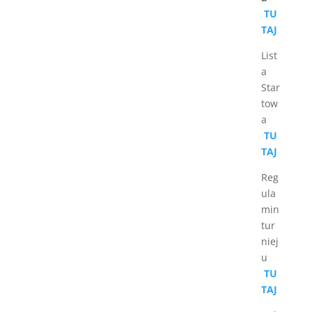
TU
TAJ
List
a
Star
tow
a
TU
TAJ
Reg
ula
min
tur
niej
u
TU
TAJ