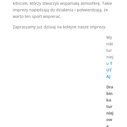
kibicom, którzy stworzyli wspaniałą atmosferę. Takie
imprezy napędzają do działania i potwierdzają, że
warto ten sport wspierać.
Zapraszamy już dzisiaj na kolejne nasze imprezy.
Wy
niki
tur
niej
u
T
UT
AJ
Dra
bin
ka
tur
niej
ow
a