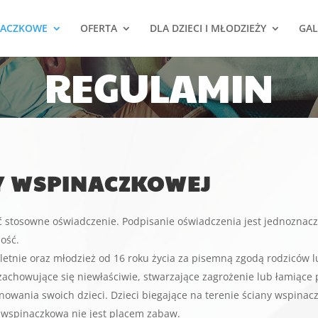
NACZKOWE
OFERTA
DLA DZIECI I MŁODZIEŻY
GAL
REGULAMIN
Y WSPINACZKOWEJ
ć stosowne oświadczenie. Podpisanie oświadczenia jest jednoznacz
ość.
etnie oraz młodzież od 16 roku życia za pisemną zgodą rodziców 
achowujące się niewłaściwie, stwarzające zagrożenie lub łamiące 
nowania swoich dzieci. Dzieci biegające na terenie ściany wspina
na wspinaczkowa nie jest placem zabaw.