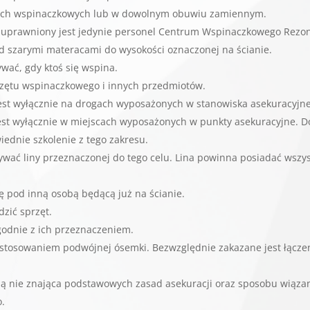
utach wspinaczkowych lub w dowolnym obuwiu zamiennym.
 uprawniony jest jedynie personel Centrum Wspinaczkowego Rezon
d szarymi materacami do wysokości oznaczonej na ścianie.
ywać, gdy ktoś się wspina.
rzętu wspinaczkowego i innych przedmiotów.
st wyłącznie na drogach wyposażonych w stanowiska asekuracyjne 
est wyłącznie w miejscach wyposażonych w punkty asekuracyjne. Do
iednie szkolenie z tego zakresu.
ywać liny przeznaczonej do tego celu. Lina powinna posiadać wszys
ę pod inną osobą będącą już na ścianie.
zić sprzęt.
godnie z ich przeznaczeniem.
astosowaniem podwójnej ósemki. Bezwzględnie zakazane jest łącze
ną nie znająca podstawowych zasad asekuracji oraz sposobu wiąza
o.