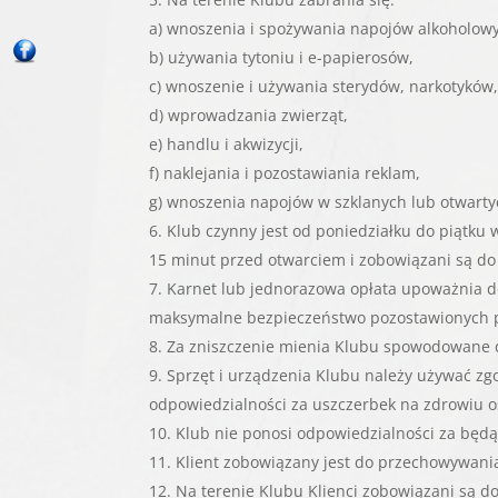
a) wnoszenia i spożywania napojów alkoholow
b) używania tytoniu i e-papierosów,
c) wnoszenie i używania sterydów, narkotyków
d) wprowadzania zwierząt,
e) handlu i akwizycji,
f) naklejania i pozostawiania reklam,
g) wnoszenia napojów w szklanych lub otwarty
Klub czynny jest od poniedziałku do piątku 
15 minut przed otwarciem i zobowiązani są do
Karnet lub jednorazowa opłata upoważnia do
maksymalne bezpieczeństwo pozostawionych pr
Za zniszczenie mienia Klubu spowodowane d
Sprzęt i urządzenia Klubu należy używać zg
odpowiedzialności za uszczerbek na zdrowiu os
Klub nie ponosi odpowiedzialności za będą
Klient zobowiązany jest do przechowywani
Na terenie Klubu Klienci zobowiązani są do