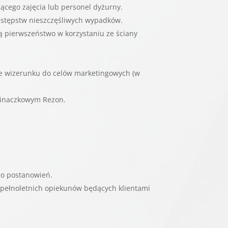
cego zajęcia lub personel dyżurny.
astępstw nieszczęśliwych wypadków.
ą pierwszeństwo w korzystaniu ze ściany
e wizerunku do celów marketingowych (w
pinaczkowym Rezon.
go postanowień.
b pełnoletnich opiekunów będących klientami