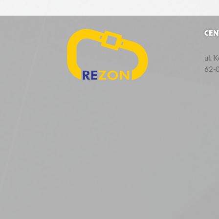
CEN
ul. 
62-