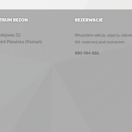
TRUM REZON
REZERWACJE
Kolejowa 32‎
Wszystkie sekcje, zajęcia, szkol
064
Plewiska (Poznań)
itd. rezerwuj pod numerem:
880-984-886