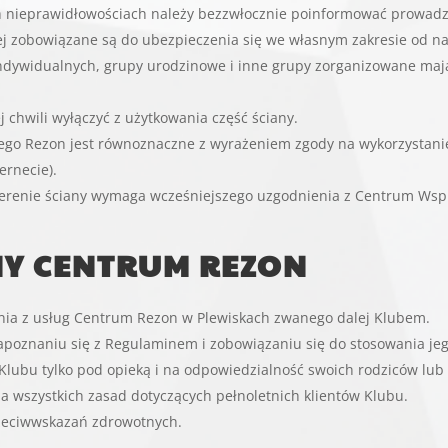
 nieprawidłowościach należy bezzwłocznie poinformować prowadzą
ej zobowiązane są do ubezpieczenia się we własnym zakresie od n
indywidualnych, grupy urodzinowe i inne grupy zorganizowane maj
 chwili wyłączyć z użytkowania część ściany.
ego Rezon jest równoznaczne z wyrażeniem zgody na wykorzystani
ernecie).
 terenie ściany wymaga wcześniejszego uzgodnienia z Centrum Ws
Y CENTRUM REZON
ania z usług Centrum Rezon w Plewiskach zwanego dalej Klubem.
apoznaniu się z Regulaminem i zobowiązaniu się do stosowania je
 Klubu tylko pod opieką i na odpowiedzialność swoich rodziców lu
a wszystkich zasad dotyczących pełnoletnich klientów Klubu.
rzeciwwskazań zdrowotnych.