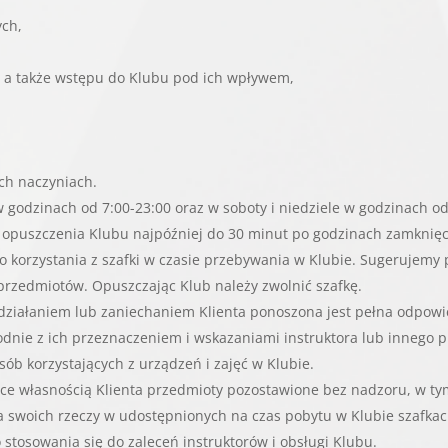
ych,
, a także wstępu do Klubu pod ich wpływem,
ch naczyniach.
w godzinach od 7:00-23:00 oraz w soboty i niedziele w godzinach od
 opuszczenia Klubu najpóźniej do 30 minut po godzinach zamknięc
 korzystania z szafki w czasie przebywania w Klubie. Sugerujemy 
zedmiotów. Opuszczając Klub należy zwolnić szafkę.
ziałaniem lub zaniechaniem Klienta ponoszona jest pełna odpowi
odnie z ich przeznaczeniem i wskazaniami instruktora lub innego 
ób korzystających z urządzeń i zajęć w Klubie.
ce własnością Klienta przedmioty pozostawione bez nadzoru, w tym
a swoich rzeczy w udostępnionych na czas pobytu w Klubie szafkac
 stosowania się do zaleceń instruktorów i obsługi Klubu.