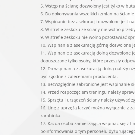
Wstęp na ścianę dozwolony jest tylko w b
Do dokonywania wszelkich zmian na ścianie
Wspinanie bez asekuracji dozwolone jest na
W strefie zeskoku ze ściany nie wolno przeb
W strefie zeskoku nie wolno pozostawiać sp
Wspinanie z asekuracją górną dozwolone je
Wspinanie z asekuracją dolną dozwolone j
dopuszczone tylko osoby, które przeszły odpow
Do wspinania z asekuracją dolną należy uż
być zgodne z zaleceniami producenta.
Bezwzględnie zabronione jest wspinanie si
Przed rozpoczęciem treningu należy sprawd
Sprzętu i urządzeń ściany należy używać z
Linę z uprzężą łączyć można wyłącznie z z
karabinka.
Każda osoba zamierzająca wspinać się z li
poinformowania o tym personelu dyżurująceg