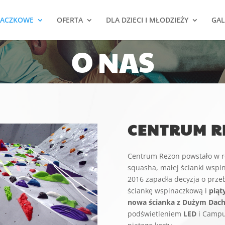
NACZKOWE
OFERTA
DLA DZIECI I MŁODZIEŻY
GAL
O NAS
CENTRUM R
Centrum Rezon powstało w ro
squasha, małej ścianki wspi
2016 zapadła decyzja o prz
ściankę wspinaczkową i
piąt
nowa ścianka z Dużym Dac
podświetleniem
LED
i Campu