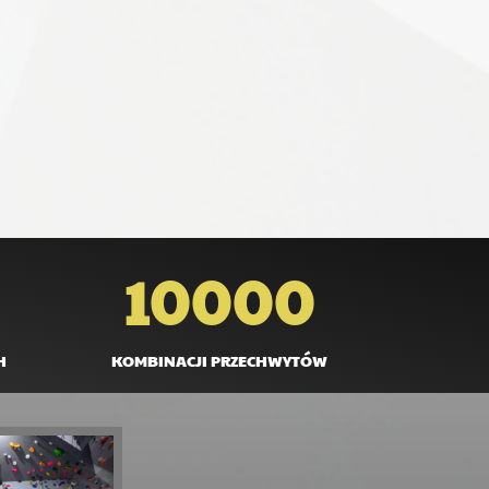
10000
H
KOMBINACJI PRZECHWYTÓW