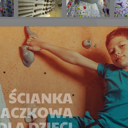
ŚCIANKA
NACZKOWA
DLA DZIECI