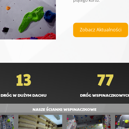
piątego kortu.
Zobacz Aktualności
13
77
DRÓG W DUŻYM DACHU
DRÓG WSPINACZKOWYC
NASZE ŚCIANKI WSPINACZKOWE