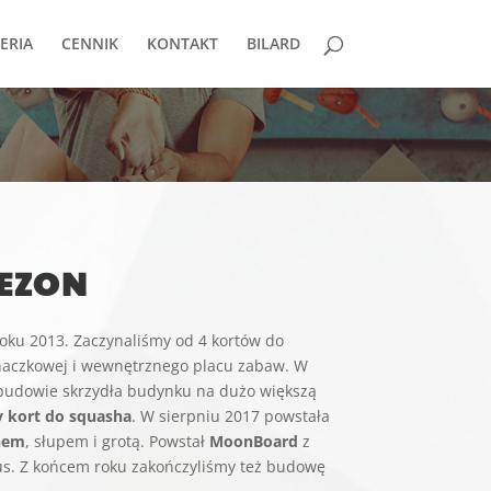
ERIA
CENNIK
KONTAKT
BILARD
EZON
ku 2013. Zaczynaliśmy od 4 kortów do
naczkowej i wewnętrznego placu zabaw. W
ebudowie skrzydła budynku na dużo większą
y kort do squasha
. W sierpniu 2017 powstała
hem
, słupem i grotą. Powstał
MoonBoard
z
s. Z końcem roku zakończyliśmy też budowę