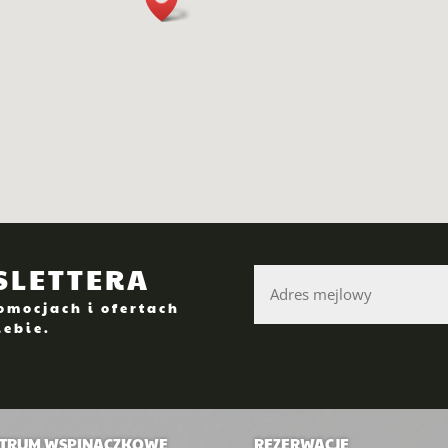
WSLETTERA
mocjach i ofertach
iebie.
TRUM WSPINACZKOWE
REZERWACJE