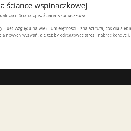
na ściance wspinaczkowej
tualności
,
Ściana opis
,
Ściana wspinaczkowa
– bez względu na wiek i umiejętności – znalazł tutaj coś dla siebi
ęcia nowych wyzwań, ale też by odreagować stres i nabrać kondycji.