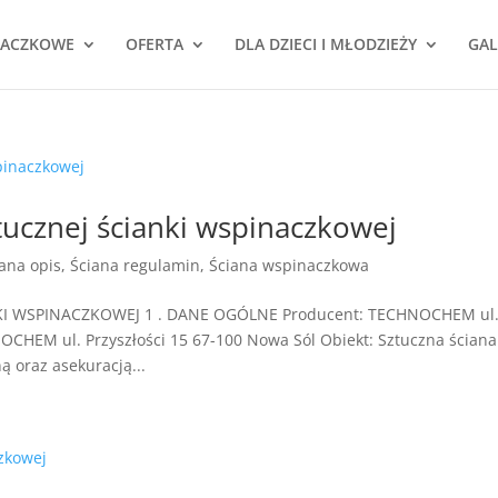
NACZKOWE
OFERTA
DLA DZIECI I MŁODZIEŻY
GAL
tucznej ścianki wspinaczkowej
iana opis
,
Ściana regulamin
,
Ściana wspinaczkowa
I WSPINACZKOWEJ 1 . DANE OGÓLNE Producent: TECHNOCHEM ul
OCHEM ul. Przyszłości 15 67-100 Nowa Sól Obiekt: Sztuczna ściana
 oraz asekuracją...