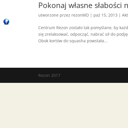
Pokonaj własne słabości 
utworzone przez
rezonMD
|
paź 15, 2013
|
Ak
Centrum Rezon zostało tak pomyślane, by każdy 
się zrelaksować, odpocząć, nabrać sił do podj
Obok kortów do squasha powstała...
Rezon 2017