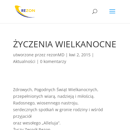
ŻYCZENIA WIELKANOCNE
utworzone przez
rezonMD
|
kwi 2, 2015
|
Aktualności
|
0 komentarzy
Zdrowych, Pogodnych Świąt Wielkanocnych,
przepełnionych wiarą, nadzieją i miłością.
Radosnego, wiosennego nastroju,
serdecznych spotkań w gronie rodziny i wśród
przyjaciół
oraz wesołego „Alleluja”.
Życzy Zespół Rezon