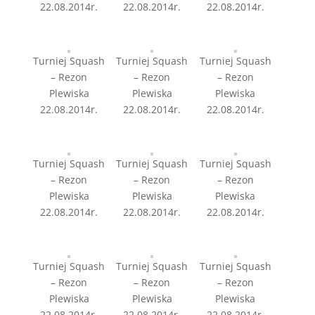
22.08.2014r.
22.08.2014r.
22.08.2014r.
Turniej Squash
Turniej Squash
Turniej Squash
– Rezon
– Rezon
– Rezon
Plewiska
Plewiska
Plewiska
22.08.2014r.
22.08.2014r.
22.08.2014r.
Turniej Squash
Turniej Squash
Turniej Squash
– Rezon
– Rezon
– Rezon
Plewiska
Plewiska
Plewiska
22.08.2014r.
22.08.2014r.
22.08.2014r.
Turniej Squash
Turniej Squash
Turniej Squash
– Rezon
– Rezon
– Rezon
Plewiska
Plewiska
Plewiska
22.08.2014r.
22.08.2014r.
22.08.2014r.