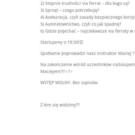
2) Stopnie trudności via ferrat – dla kogo są?
3) Sprzęt – czego potrzebuję?
4) Asekuracja, czyli zasady bezpiecznego korzy
5) Autoratownictwo, czyli co jak spadnę?
6) Gdzie pojechać – najciekawsze via ferraty w
Startujemy o 19:30!⏰
Spotkanie poprowadzi nasz instruktor Maciej ?‍
Na zakończenie wśród uczestników rozlosujem
Maciejem!??‍♀️?‍♂️
WSTĘP WOLNY. Bez zapisów.
Z kim się widzimy??