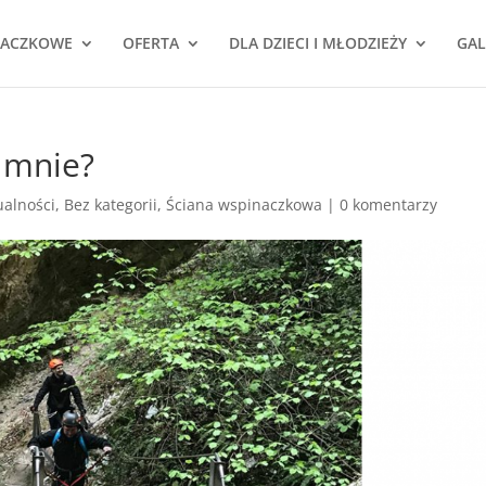
NACZKOWE
OFERTA
DLA DZIECI I MŁODZIEŻY
GAL
a mnie?
ualności
,
Bez kategorii
,
Ściana wspinaczkowa
|
0 komentarzy