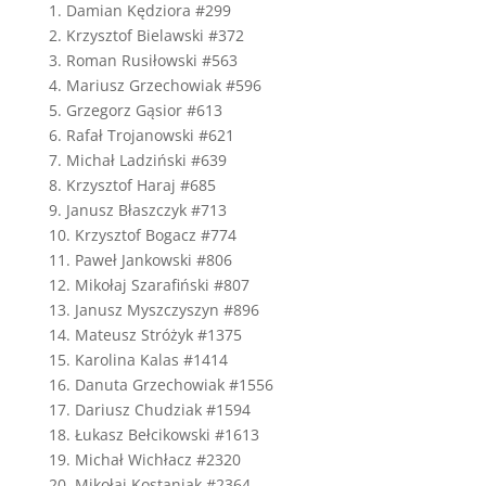
1. Damian Kędziora #299
2. Krzysztof Bielawski #372
3. Roman Rusiłowski #563
4. Mariusz Grzechowiak #596
5. Grzegorz Gąsior #613
6. Rafał Trojanowski #621
7. Michał Ladziński #639
8. Krzysztof Haraj #685
9. Janusz Błaszczyk #713
10. Krzysztof Bogacz #774
11. Paweł Jankowski #806
12. Mikołaj Szarafiński #807
13. Janusz Myszczyszyn #896
14. Mateusz Stróżyk #1375
15. Karolina Kalas #1414
16. Danuta Grzechowiak #1556
17. Dariusz Chudziak #1594
18. Łukasz Bełcikowski #1613
19. Michał Wichłacz #2320
20. Mikołaj Kostaniak #2364