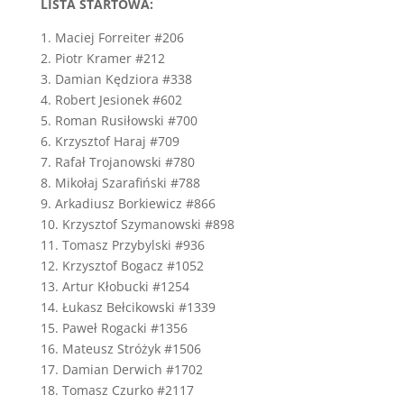
LISTA STARTOWA:
1. Maciej Forreiter #206
2. Piotr Kramer #212
3. Damian Kędziora #338
4. Robert Jesionek #602
5. Roman Rusiłowski #700
6. Krzysztof Haraj #709
7. Rafał Trojanowski #780
8. Mikołaj Szarafiński #788
9. Arkadiusz Borkiewicz #866
10. Krzysztof Szymanowski #898
11. Tomasz Przybylski #936
12. Krzysztof Bogacz #1052
13. Artur Kłobucki #1254
14. Łukasz Bełcikowski #1339
15. Paweł Rogacki #1356
16. Mateusz Stróżyk #1506
17. Damian Derwich #1702
18. Tomasz Czurko #2117