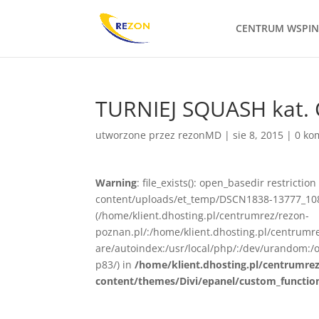
CENTRUM WSPI
TURNIEJ SQUASH kat.
utworzone przez
rezonMD
|
sie 8, 2015
|
0 ko
Warning
: file_exists(): open_basedir restrict
content/uploads/et_temp/DSCN1838-13777_1080x
(/home/klient.dhosting.pl/centrumrez/rezon-
poznan.pl/:/home/klient.dhosting.pl/centrum
are/autoindex:/usr/local/php/:/dev/urandom:/o
p83/) in
/home/klient.dhosting.pl/centrumre
content/themes/Divi/epanel/custom_functio