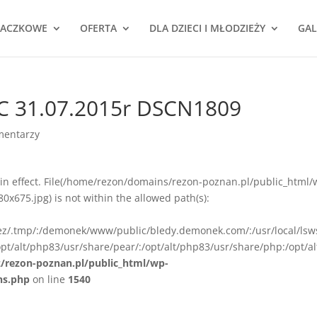
NACZKOWE
OFERTA
DLA DZIECI I MŁODZIEŻY
GAL
C 31.07.2015r DSCN1809
mentarzy
ion in effect. File(/home/rezon/domains/rezon-poznan.pl/public_html/
675.jpg) is not within the allowed path(s):
rez/.tmp/:/demonek/www/public/bledy.demonek.com/:/usr/local/lsw
pt/alt/php83/usr/share/pear/:/opt/alt/php83/usr/share/php:/opt/al
z/rezon-poznan.pl/public_html/wp-
ns.php
on line
1540