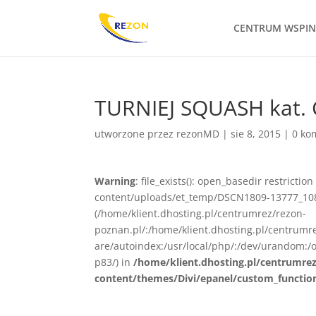
CENTRUM WSPI
TURNIEJ SQUASH kat. 
utworzone przez
rezonMD
|
sie 8, 2015
|
0 ko
Warning
: file_exists(): open_basedir restrict
content/uploads/et_temp/DSCN1809-13777_1080x
(/home/klient.dhosting.pl/centrumrez/rezon-
poznan.pl/:/home/klient.dhosting.pl/centrum
are/autoindex:/usr/local/php/:/dev/urandom:/o
p83/) in
/home/klient.dhosting.pl/centrumre
content/themes/Divi/epanel/custom_functio