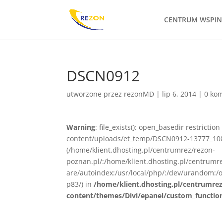
CENTRUM WSPI
DSCN0912
utworzone przez
rezonMD
|
lip 6, 2014
|
0 ko
Warning
: file_exists(): open_basedir restrict
content/uploads/et_temp/DSCN0912-13777_1080x
(/home/klient.dhosting.pl/centrumrez/rezon-
poznan.pl/:/home/klient.dhosting.pl/centrum
are/autoindex:/usr/local/php/:/dev/urandom:/o
p83/) in
/home/klient.dhosting.pl/centrumre
content/themes/Divi/epanel/custom_functio