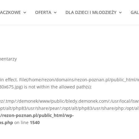
NACZKOWE
OFERTA
DLA DZIECI I MŁODZIEŻY
GAL
mentarzy
ion in effect. File(/home/rezon/domains/rezon-poznan.pl/public_html/
675.jpg) is not within the allowed path(s):
rez/.tmp/:/demonek/www/public/bledy.demonek.com/:/usr/local/lsw
pt/alt/php83/usr/share/pear/:/opt/alt/php83/usr/share/php:/opt/al
z/rezon-poznan.pl/public_html/wp-
ns.php
on line
1540