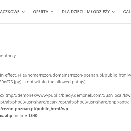
NACZKOWE
OFERTA
DLA DZIECI I MŁODZIEŻY
GAL
mentarzy
ion in effect. File(/home/rezon/domains/rezon-poznan.pl/public_html/
675.jpg) is not within the allowed path(s):
rez/.tmp/:/demonek/www/public/bledy.demonek.com/:/usr/local/lsw
pt/alt/php83/usr/share/pear/:/opt/alt/php83/usr/share/php:/opt/al
z/rezon-poznan.pl/public_html/wp-
ns.php
on line
1540