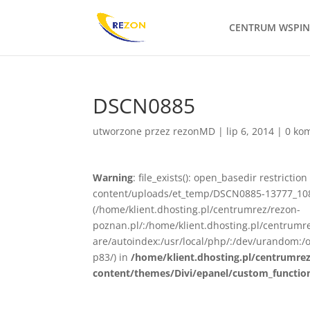
CENTRUM WSPI
DSCN0885
utworzone przez
rezonMD
|
lip 6, 2014
|
0 ko
Warning
: file_exists(): open_basedir restrict
content/uploads/et_temp/DSCN0885-13777_1080x
(/home/klient.dhosting.pl/centrumrez/rezon-
poznan.pl/:/home/klient.dhosting.pl/centrum
are/autoindex:/usr/local/php/:/dev/urandom:/o
p83/) in
/home/klient.dhosting.pl/centrumre
content/themes/Divi/epanel/custom_functio