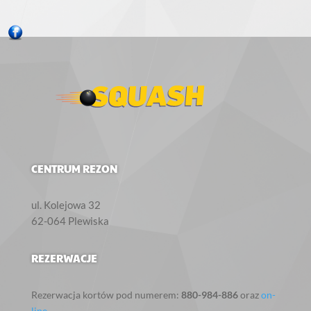
CENTRUM REZON
ul. Kolejowa 32‎
62-064
Plewiska
REZERWACJE
Rezerwacja kortów pod numerem:
880-984-886
oraz
on-
line