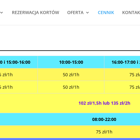
REZERWACJA KORTÓW
OFERTA
CENNIK
KONTAK
0 i 15:00-16:00
10:00-15:00
16:00-17:00 i
5 zł/1h
50 zł/1h
75 zł
5 zł/1h
50 zł/1h
75 zł
102 zł/1,5h lub 135 zł/2h
08:00-22:00
75 zł/1h