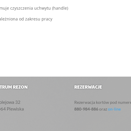
ejmuje czyszczenia uchwytu (handle)
ależniona od zakresu pracy
TRUM REZON
REZERWACJE
Kolejowa 32‎
Rezerwacja kortów pod numer
064
Plewiska
880-984-886
oraz
on-line