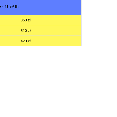
 - 45 zł/1h
360 zł
510 zł
420 zł