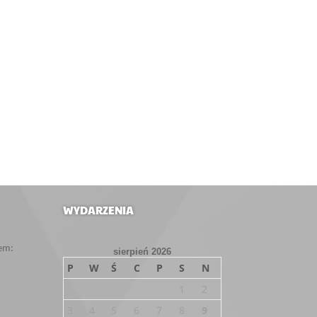
WYDARZENIA
em:
sierpień 2026
P
W
Ś
C
P
S
N
1
2
3
4
5
6
7
8
9