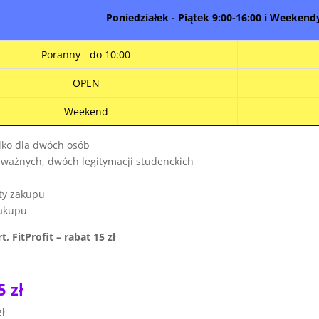
Poniedziałek - Piątek 9:00-16:00 i Weekendy
Poranny - do 10:00
OPEN
Weekend
ylko dla dwóch osób
ważnych, dwóch legitymacji studenckich
ty zakupu
zakupu
rt
, FitProfit – rabat 15 zł
5 zł
zł