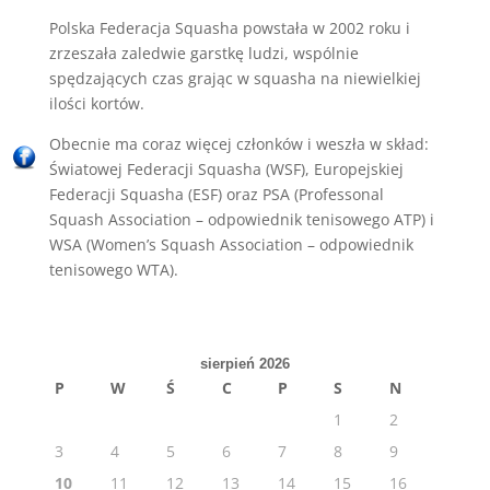
Polska Federacja Squasha powstała w 2002 roku i
zrzeszała zaledwie garstkę ludzi, wspólnie
spędzających czas grając w squasha na niewielkiej
ilości kortów.
Obecnie ma coraz więcej członków i weszła w skład:
Światowej Federacji Squasha (WSF), Europejskiej
Federacji Squasha (ESF) oraz PSA (Professonal
Squash Association – odpowiednik tenisowego ATP) i
WSA (Women’s Squash Association – odpowiednik
tenisowego WTA).
sierpień 2026
P
W
Ś
C
P
S
N
1
2
3
4
5
6
7
8
9
10
11
12
13
14
15
16