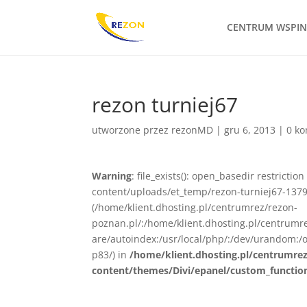
CENTRUM WSPI
rezon turniej67
utworzone przez
rezonMD
|
gru 6, 2013
|
0 k
Warning
: file_exists(): open_basedir restrict
content/uploads/et_temp/rezon-turniej67-13791
(/home/klient.dhosting.pl/centrumrez/rezon-
poznan.pl/:/home/klient.dhosting.pl/centrum
are/autoindex:/usr/local/php/:/dev/urandom:/o
p83/) in
/home/klient.dhosting.pl/centrumre
content/themes/Divi/epanel/custom_functio