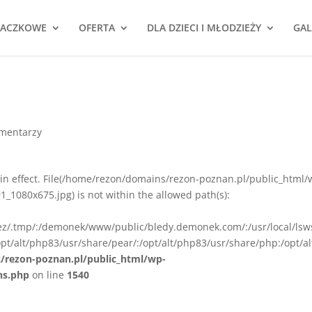
NACZKOWE
OFERTA
DLA DZIECI I MŁODZIEŻY
GAL
omentarzy
ion in effect. File(/home/rezon/domains/rezon-poznan.pl/public_html/
_1080x675.jpg) is not within the allowed path(s):
rez/.tmp/:/demonek/www/public/bledy.demonek.com/:/usr/local/lsw
pt/alt/php83/usr/share/pear/:/opt/alt/php83/usr/share/php:/opt/al
z/rezon-poznan.pl/public_html/wp-
ns.php
on line
1540