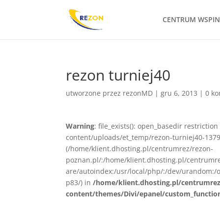
CENTRUM WSPI
rezon turniej40
utworzone przez
rezonMD
|
gru 6, 2013
|
0 k
Warning
: file_exists(): open_basedir restrict
content/uploads/et_temp/rezon-turniej40-13791
(/home/klient.dhosting.pl/centrumrez/rezon-
poznan.pl/:/home/klient.dhosting.pl/centrum
are/autoindex:/usr/local/php/:/dev/urandom:/o
p83/) in
/home/klient.dhosting.pl/centrumre
content/themes/Divi/epanel/custom_functio