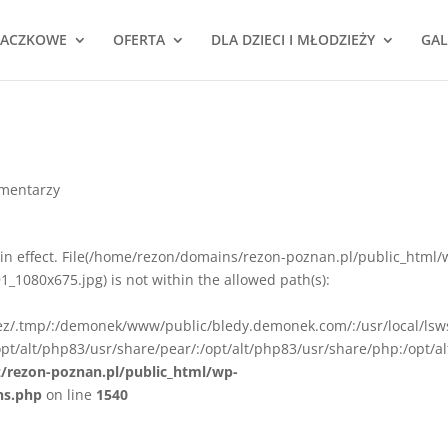
NACZKOWE
OFERTA
DLA DZIECI I MŁODZIEŻY
GAL
omentarzy
ion in effect. File(/home/rezon/domains/rezon-poznan.pl/public_html/
_1080x675.jpg) is not within the allowed path(s):
rez/.tmp/:/demonek/www/public/bledy.demonek.com/:/usr/local/lsw
pt/alt/php83/usr/share/pear/:/opt/alt/php83/usr/share/php:/opt/al
z/rezon-poznan.pl/public_html/wp-
ns.php
on line
1540