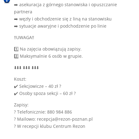
➡️ asekuracja z górnego stanowiska i opuszczanie
partnera
➡️ węzły i obchodzenie się z liną na stanowisku
➡️ sytuacje awaryjne i podchodzenie po linie
‼️UWAGA‼️
1️⃣ Na zajęcia obowiązują zapisy.
2️⃣ Maksymalnie 6 osób w grupie.
⬇️⬇️⬇️ ⬇️⬇️⬇️ ⬇️⬇️⬇️
Koszt:
✔️ Sekcjowicze – 40 zł ?
✔️ Osoby spoza sekcji – 60 zł ?
Zapisy:
? Telefonicznie: 880 984 886
? Mailowo: recepcja@rezon-poznan.pl
? W recepcji klubu Centrum Rezon