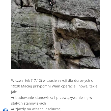
W czwartek (17.12) w czasie sekcji dla dorosłych o
19:30 Maciej przypomni Wam operacje linowe, takie
jak:
➡️ budowanie stanowiska i przewiązywanie się w
stałych stanowiskach
➡️ zjazdy na własnej asekuracji