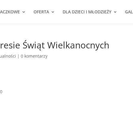
NACZKOWE
OFERTA
DLA DZIECI I MŁODZIEŻY
GAL
resie Świąt Wielkanocnych
ualności
|
0 komentarzy
00