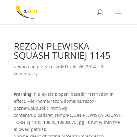
REZON PLEWISKA
SQUASH TURNIEJ 1145
utworzone przez
rezonMD
|
lis 26, 2014
|
0
komentarzy
Warning
: file_exists(): open_basedir restriction in
effect. File(/home/rezon/domains/rezon-
poznan.pl/public_html/wp-
content/uploads/et_temp/REZON-PLEWISKA-SQUASH-
TURNIEJ-1145-13829_1080x675.jpg) is not within the
allowed path(s):
(/home/klient.dhosting.pl/centrumrez/rezon-