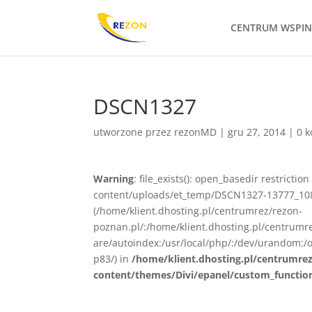
CENTRUM WSPI
DSCN1327
utworzone przez
rezonMD
|
gru 27, 2014
|
0 
Warning
: file_exists(): open_basedir restrict
content/uploads/et_temp/DSCN1327-13777_1080x
(/home/klient.dhosting.pl/centrumrez/rezon-
poznan.pl/:/home/klient.dhosting.pl/centrum
are/autoindex:/usr/local/php/:/dev/urandom:/o
p83/) in
/home/klient.dhosting.pl/centrumre
content/themes/Divi/epanel/custom_functio