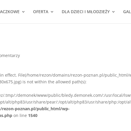
NACZKOWE
OFERTA
DLA DZIECI I MŁODZIEŻY
GAL
komentarzy
ion in effect. File(/home/rezon/domains/rezon-poznan.pl/public_html/
675.jpg) is not within the allowed path(s):
rez/.tmp/:/demonek/www/public/bledy.demonek.com/:/usr/local/lsw
pt/alt/php83/usr/share/pear/:/opt/alt/php83/usr/share/php:/opt/al
z/rezon-poznan.pl/public_html/wp-
ns.php
on line
1540