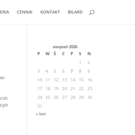
ERIA
CENNIK
KONTAKT
BILARD
sierpień 2026
P
W
Ś
C
P
S
N
1
2
3
4
5
6
7
8
9
wp-
10
11
12
13
14
15
16
17
18
19
20
21
22
23
24
25
26
27
28
29
30
s/sh
t/ph
31
« kwi