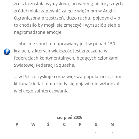
zresztą została wymyślona, bo według historycznych
źródeł miała zapewnić zajęcie więźniom w Anglii.
Ograniczona przestrzeń, dużo ruchu, pojedynki – o
to chodziło by mogli się zmęczyć i wyrzucić z siebie
nagromadzone emocje.
… obecnie sport ten uprawiany jest w ponad 150
krajach, z których większość jest zrzeszona w
federacjach kontynentalnych, będących członkami
Światowej Federacji Squasha.
… w Polsce zyskuje coraz większą popularność, choć
kilkanaście lat temu kiedy się pojawił nie wzbudzał
wielkiego zainteresowania.
sierpień 2026
P
W
Ś
C
P
S
N
1
2