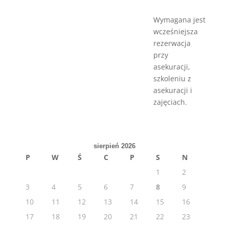
Wymagana jest
wcześniejsza
rezerwacja
przy
asekuracji,
szkoleniu z
asekuracji i
zajęciach.
sierpień 2026
P
W
Ś
C
P
S
N
1
2
3
4
5
6
7
8
9
10
11
12
13
14
15
16
17
18
19
20
21
22
23