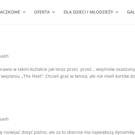
NACZKOWE
OFERTA
DLA DZIECI I MŁODZIEŻY
GAL
uash
prawie w takim kształcie jak teraz przez przez… więźniów osadzon
ęzieniu „The Fleet”. Chcieli grać w tenisa, ale nie mieli kortów d
uash
ię rozwijać dosyć późno, ale za to obecnie ma największą dynamikę