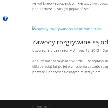
wśród krajów europejskich. Pierwszy kort powst
popularności i zaczęły pojawiać się...
Zawody rozgrywane są od 
utworzone przez
rezonMD
|
paź 15, 2013
|
Sq
Anglicy bardzo szybko stwierdzili, że squash to
kilkadziesiąt lat po jej wymyśleniu zaczęto ro
początku lat sześćdziesiątych mistrzyniami...
Rezon 2017