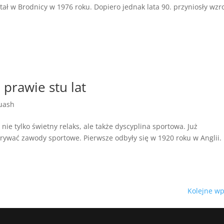
ał w Brodnicy w 1976 roku. Dopiero jednak lata 90. przyniosły wzr
prawie stu lat
uash
 nie tylko świetny relaks, ale także dyscyplina sportowa. Już
zgrywać zawody sportowe. Pierwsze odbyły się w 1920 roku w Anglii.
Kolejne wp