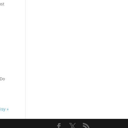
ost
 Do
isy »