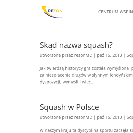
CENTRUM WSPI
Skąd nazwa squash?
utworzone przez
rezonMD
|
paź 15, 2013
|
Sq
Jak twierdzą historycy gra została wymyślona 
za niespłacenie długów w słynnym londyńskim wi
dyspozycji, wymyślili więc...
Squash w Polsce
utworzone przez
rezonMD
|
paź 15, 2013
|
Sq
W naszym kraju ta dyscyplina sportu zaczęła s