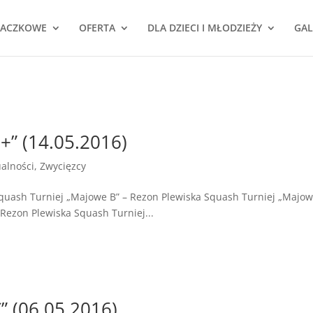
NACZKOWE
OFERTA
DLA DZIECI I MŁODZIEŻY
GAL
+” (14.05.2016)
ualności
,
Zwycięzcy
quash Turniej „Majowe B” – Rezon Plewiska Squash Turniej „Majow
Rezon Plewiska Squash Turniej...
” (06.05.2016)