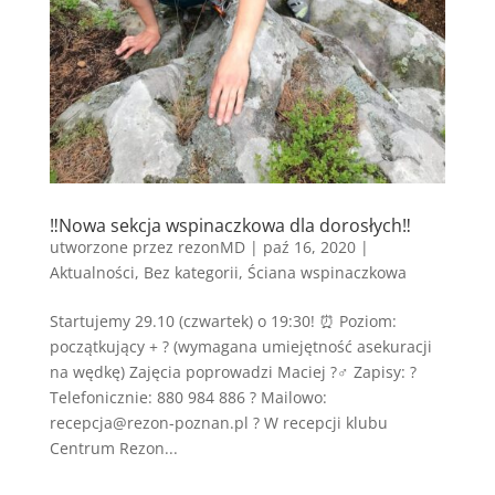
‼️Nowa sekcja wspinaczkowa dla dorosłych‼️
utworzone przez
rezonMD
|
paź 16, 2020
|
Aktualności
,
Bez kategorii
,
Ściana wspinaczkowa
Startujemy 29.10 (czwartek) o 19:30! ⏰ Poziom:
początkujący + ? (wymagana umiejętność asekuracji
na wędkę) Zajęcia poprowadzi Maciej ?‍♂️ Zapisy: ?
Telefonicznie: 880 984 886 ? Mailowo:
recepcja@rezon-poznan.pl ? W recepcji klubu
Centrum Rezon...