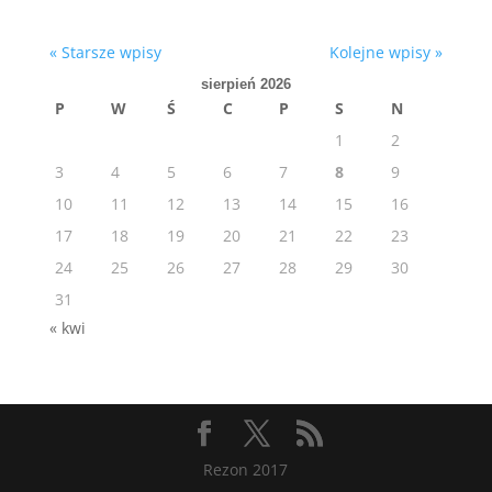
« Starsze wpisy
Kolejne wpisy »
sierpień 2026
P
W
Ś
C
P
S
N
1
2
3
4
5
6
7
8
9
10
11
12
13
14
15
16
17
18
19
20
21
22
23
24
25
26
27
28
29
30
31
« kwi
Rezon 2017