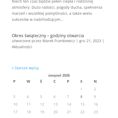
Niech ten czas będzie pełen ciepła i rodzinnej
atmosfery. Dużo radości, pogody ducha, spełnienia
marzeń i wszelkiej pomyślności, a także wielu
sukcesów w nadchodzącym...
Okres świąteczny – godziny otwarcia
utworzone przez
Marek Frankiewicz
|
gru 21, 2023
|
Aktualności
« Starsze wpisy
sierpień 2026
P
W
Ś
C
P
S
N
1
2
3
4
5
6
7
8
9
10
11
12
13
14
15
16
17
18
19
20
21
22
23