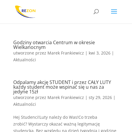
Godziny otwarcia Centrum w okresie
Wielkanocnym
utworzone przez
Marek Frankiewicz
|
kwi 3, 2026
|
Aktualności
Odpalamy akcję STUDENT i przez CAŁY LUTY
każdy student może wspinać się u nas za
jedyne 15zł
utworzone przez
Marek Frankiewicz
|
sty 29, 2026
|
Aktualności
Hej Studenci!Luty należy do Was!Co trzeba
zrobić? Wystarczy okazać ważną legitymację
studencką. Bez względu na dzień tygodnia i godzinę