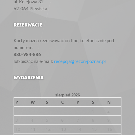
ul. Kolejowa 32‎
62-064
Plewiska
REZERWACJE
Korty można rezerwować on-line, telefonicznie pod
numerem:
880-984-886
lub pisząc na e-mail:
recepcja@rezon-poznan.pl
WYDARZENIA
sierpień 2026
P
W
Ś
C
P
S
N
1
2
3
4
5
6
7
8
9
10
11
12
13
14
15
16