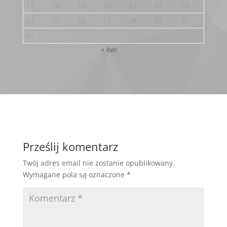
17
18
19
20
21
22
23
24
25
26
27
28
29
30
31
« kwi
Prześlij komentarz
Twój adres email nie zostanie opublikowany.
Wymagane pola są oznaczone
*