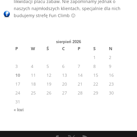
likwidacji placu zabaw. Nie zapominamy jednak o
naszych najmłodszych klientach, specjalnie dla nich
budujemy strefę Fun Climb 🙂
sierpień 2026
P
W
Ś
C
P
S
N
1
2
3
4
5
6
7
8
9
10
11
12
13
14
15
16
17
18
19
20
21
22
23
24
25
26
27
28
29
30
31
« kwi