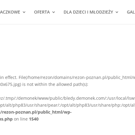
NACZKOWE
OFERTA
DLA DZIECI I MŁODZIEŻY
GAL
ion in effect. File(/home/rezon/domains/rezon-poznan.pl/public_html/
675.jpg) is not within the allowed path(s):
rez/.tmp/:/demonek/www/public/bledy.demonek.com/:/usr/local/lsw
pt/alt/php83/usr/share/pear/:/opt/alt/php83/usr/share/php:/opt/al
z/rezon-poznan.pl/public_html/wp-
ns.php
on line
1540