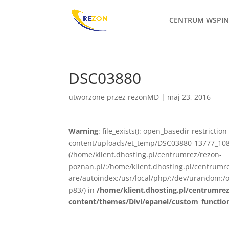
CENTRUM WSPI
DSC03880
utworzone przez
rezonMD
|
maj 23, 2016
Warning
: file_exists(): open_basedir restrict
content/uploads/et_temp/DSC03880-13777_1080x
(/home/klient.dhosting.pl/centrumrez/rezon-
poznan.pl/:/home/klient.dhosting.pl/centrum
are/autoindex:/usr/local/php/:/dev/urandom:/o
p83/) in
/home/klient.dhosting.pl/centrumre
content/themes/Divi/epanel/custom_functio