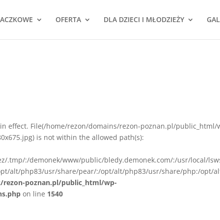
NACZKOWE
OFERTA
DLA DZIECI I MŁODZIEŻY
GAL
ion in effect. File(/home/rezon/domains/rezon-poznan.pl/public_html/
675.jpg) is not within the allowed path(s):
rez/.tmp/:/demonek/www/public/bledy.demonek.com/:/usr/local/lsw
pt/alt/php83/usr/share/pear/:/opt/alt/php83/usr/share/php:/opt/al
z/rezon-poznan.pl/public_html/wp-
ns.php
on line
1540