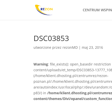
CENTRUM WSPI
DSC03853
utworzone przez
rezonMD
|
maj 23, 2016
Warning
: file_exists(): open_basedir restrict
content/uploads/et_temp/DSC03853-13777_1080x
(/home/klient.dhosting.pl/centrumrez/rezon-
poznan.pl/:/home/klient.dhosting.pl/centrum
are/autoindex:/usr/local/php/:/dev/urandom:/o
p83/) in
/home/klient.dhosting.pl/centrumre
content/themes/Divi/epanel/custom_functio