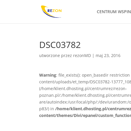
CENTRUM WSPI
DSC03782
utworzone przez
rezonMD
|
maj 23, 2016
Warning
: file_exists(): open_basedir restrict
content/uploads/et_temp/DSC03782-13777_1080x
(/home/klient.dhosting.pl/centrumrez/rezon-
poznan.pl/:/home/klient.dhosting.pl/centrum
are/autoindex:/usr/local/php/:/dev/urandom:/o
p83/) in
/home/klient.dhosting.pl/centrumre
content/themes/Divi/epanel/custom_functio