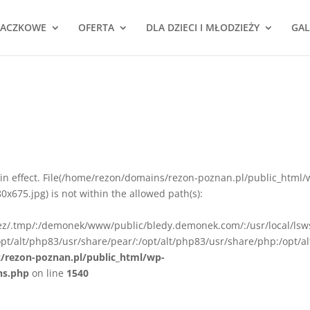
NACZKOWE
OFERTA
DLA DZIECI I MŁODZIEŻY
GAL
ion in effect. File(/home/rezon/domains/rezon-poznan.pl/public_html/
675.jpg) is not within the allowed path(s):
rez/.tmp/:/demonek/www/public/bledy.demonek.com/:/usr/local/lsw
pt/alt/php83/usr/share/pear/:/opt/alt/php83/usr/share/php:/opt/al
z/rezon-poznan.pl/public_html/wp-
ns.php
on line
1540