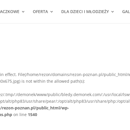
NACZKOWE
OFERTA
DLA DZIECI I MŁODZIEŻY
GAL
ion in effect. File(/home/rezon/domains/rezon-poznan.pl/public_html/
675.jpg) is not within the allowed path(s):
rez/.tmp/:/demonek/www/public/bledy.demonek.com/:/usr/local/lsw
pt/alt/php83/usr/share/pear/:/opt/alt/php83/usr/share/php:/opt/al
z/rezon-poznan.pl/public_html/wp-
ns.php
on line
1540