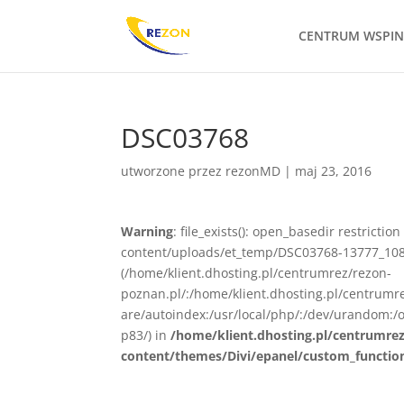
CENTRUM WSPI
DSC03768
utworzone przez
rezonMD
|
maj 23, 2016
Warning
: file_exists(): open_basedir restrict
content/uploads/et_temp/DSC03768-13777_1080x
(/home/klient.dhosting.pl/centrumrez/rezon-
poznan.pl/:/home/klient.dhosting.pl/centrum
are/autoindex:/usr/local/php/:/dev/urandom:/o
p83/) in
/home/klient.dhosting.pl/centrumre
content/themes/Divi/epanel/custom_functio