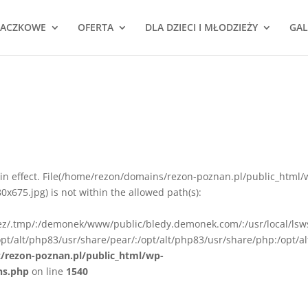
NACZKOWE
OFERTA
DLA DZIECI I MŁODZIEŻY
GAL
ion in effect. File(/home/rezon/domains/rezon-poznan.pl/public_html/
675.jpg) is not within the allowed path(s):
rez/.tmp/:/demonek/www/public/bledy.demonek.com/:/usr/local/lsw
pt/alt/php83/usr/share/pear/:/opt/alt/php83/usr/share/php:/opt/al
z/rezon-poznan.pl/public_html/wp-
ns.php
on line
1540