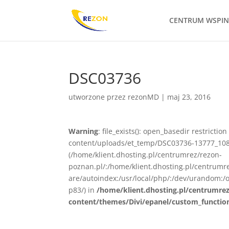
CENTRUM WSPI
DSC03736
utworzone przez
rezonMD
|
maj 23, 2016
Warning
: file_exists(): open_basedir restrict
content/uploads/et_temp/DSC03736-13777_1080x
(/home/klient.dhosting.pl/centrumrez/rezon-
poznan.pl/:/home/klient.dhosting.pl/centrum
are/autoindex:/usr/local/php/:/dev/urandom:/o
p83/) in
/home/klient.dhosting.pl/centrumre
content/themes/Divi/epanel/custom_functio