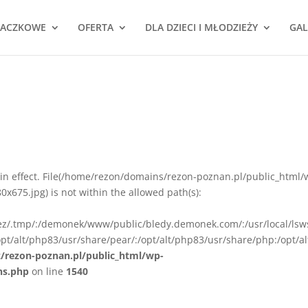
NACZKOWE
OFERTA
DLA DZIECI I MŁODZIEŻY
GAL
ion in effect. File(/home/rezon/domains/rezon-poznan.pl/public_html/
675.jpg) is not within the allowed path(s):
rez/.tmp/:/demonek/www/public/bledy.demonek.com/:/usr/local/lsw
pt/alt/php83/usr/share/pear/:/opt/alt/php83/usr/share/php:/opt/al
z/rezon-poznan.pl/public_html/wp-
ns.php
on line
1540