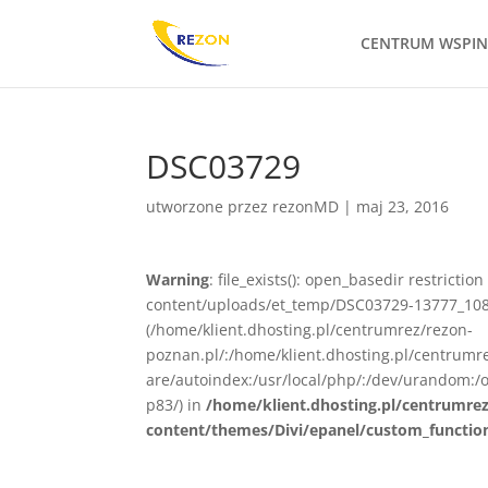
CENTRUM WSPI
DSC03729
utworzone przez
rezonMD
|
maj 23, 2016
Warning
: file_exists(): open_basedir restrict
content/uploads/et_temp/DSC03729-13777_1080x
(/home/klient.dhosting.pl/centrumrez/rezon-
poznan.pl/:/home/klient.dhosting.pl/centrum
are/autoindex:/usr/local/php/:/dev/urandom:/o
p83/) in
/home/klient.dhosting.pl/centrumre
content/themes/Divi/epanel/custom_functio