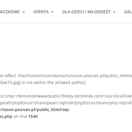
NACZKOWE
OFERTA
DLA DZIECI I MŁODZIEŻY
GAL
ion in effect. File(/home/rezon/domains/rezon-poznan.pl/public_html/
675.jpg) is not within the allowed path(s):
rez/.tmp/:/demonek/www/public/bledy.demonek.com/:/usr/local/lsw
pt/alt/php83/usr/share/pear/:/opt/alt/php83/usr/share/php:/opt/al
z/rezon-poznan.pl/public_html/wp-
ns.php
on line
1540