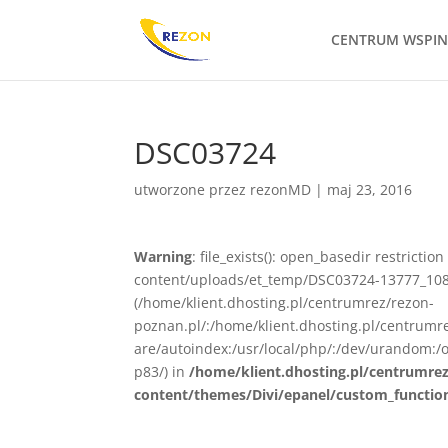
CENTRUM WSPI
DSC03724
utworzone przez
rezonMD
|
maj 23, 2016
Warning
: file_exists(): open_basedir restrict
content/uploads/et_temp/DSC03724-13777_1080x
(/home/klient.dhosting.pl/centrumrez/rezon-
poznan.pl/:/home/klient.dhosting.pl/centrum
are/autoindex:/usr/local/php/:/dev/urandom:/o
p83/) in
/home/klient.dhosting.pl/centrumre
content/themes/Divi/epanel/custom_functio