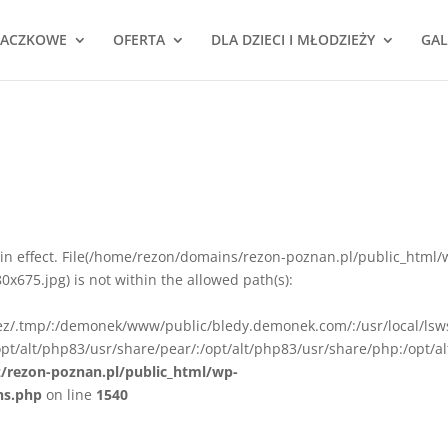
NACZKOWE
OFERTA
DLA DZIECI I MŁODZIEŻY
GAL
ion in effect. File(/home/rezon/domains/rezon-poznan.pl/public_html/
675.jpg) is not within the allowed path(s):
rez/.tmp/:/demonek/www/public/bledy.demonek.com/:/usr/local/lsw
pt/alt/php83/usr/share/pear/:/opt/alt/php83/usr/share/php:/opt/al
z/rezon-poznan.pl/public_html/wp-
ns.php
on line
1540