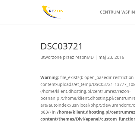
CENTRUM WSPI
DSC03721
utworzone przez
rezonMD
|
maj 23, 2016
Warning
: file_exists(): open_basedir restrict
content/uploads/et_temp/DSC03721-13777_1080x
(/home/klient.dhosting.pl/centrumrez/rezon-
poznan.pl/:/home/klient.dhosting.pl/centrum
are/autoindex:/usr/local/php/:/dev/urandom:/o
p83/) in
/home/klient.dhosting.pl/centrumre
content/themes/Divi/epanel/custom_functio