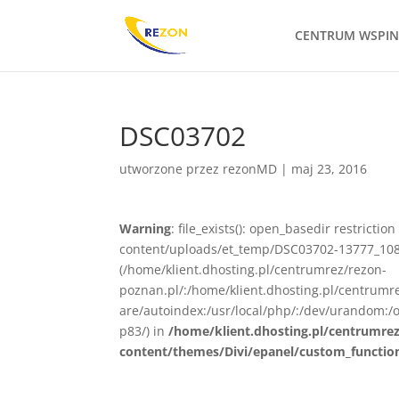
CENTRUM WSPI
DSC03702
utworzone przez
rezonMD
|
maj 23, 2016
Warning
: file_exists(): open_basedir restrict
content/uploads/et_temp/DSC03702-13777_1080x
(/home/klient.dhosting.pl/centrumrez/rezon-
poznan.pl/:/home/klient.dhosting.pl/centrum
are/autoindex:/usr/local/php/:/dev/urandom:/o
p83/) in
/home/klient.dhosting.pl/centrumre
content/themes/Divi/epanel/custom_functio