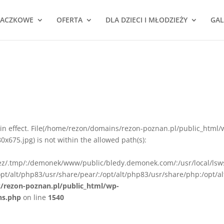
NACZKOWE
OFERTA
DLA DZIECI I MŁODZIEŻY
GAL
ion in effect. File(/home/rezon/domains/rezon-poznan.pl/public_html/
675.jpg) is not within the allowed path(s):
rez/.tmp/:/demonek/www/public/bledy.demonek.com/:/usr/local/lsw
pt/alt/php83/usr/share/pear/:/opt/alt/php83/usr/share/php:/opt/al
z/rezon-poznan.pl/public_html/wp-
ns.php
on line
1540