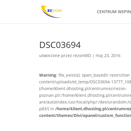
CENTRUM WSPI
DSC03694
utworzone przez
rezonMD
|
maj 23, 2016
Warning
: file_exists(): open_basedir restrict
content/uploads/et_temp/DSC03694-13777_1080x
(/home/klient.dhosting.pl/centrumrez/rezon-
poznan.pl/:/home/klient.dhosting.pl/centrum
are/autoindex:/usr/local/php/:/dev/urandom:/o
p83/) in
/home/klient.dhosting.pl/centrumre
content/themes/Divi/epanel/custom_functio