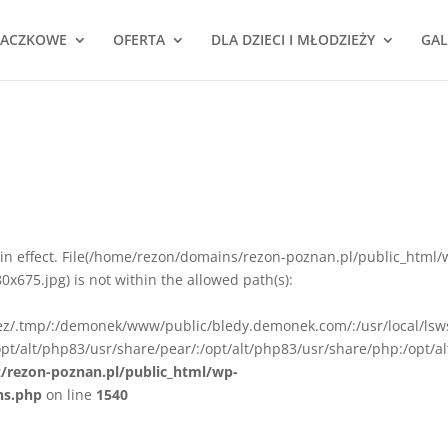
NACZKOWE
OFERTA
DLA DZIECI I MŁODZIEŻY
GAL
ion in effect. File(/home/rezon/domains/rezon-poznan.pl/public_html/
675.jpg) is not within the allowed path(s):
rez/.tmp/:/demonek/www/public/bledy.demonek.com/:/usr/local/lsw
pt/alt/php83/usr/share/pear/:/opt/alt/php83/usr/share/php:/opt/al
z/rezon-poznan.pl/public_html/wp-
ns.php
on line
1540