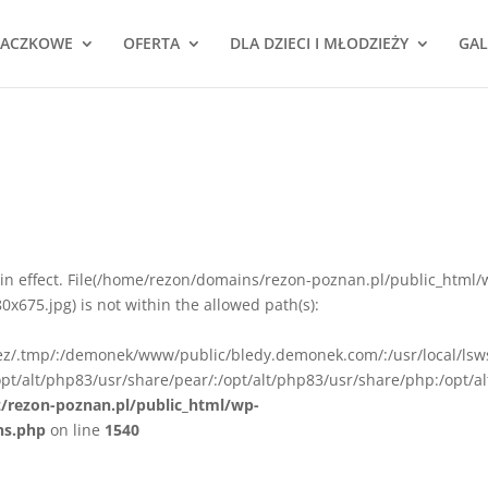
NACZKOWE
OFERTA
DLA DZIECI I MŁODZIEŻY
GAL
ion in effect. File(/home/rezon/domains/rezon-poznan.pl/public_html/
675.jpg) is not within the allowed path(s):
rez/.tmp/:/demonek/www/public/bledy.demonek.com/:/usr/local/lsw
pt/alt/php83/usr/share/pear/:/opt/alt/php83/usr/share/php:/opt/al
z/rezon-poznan.pl/public_html/wp-
ns.php
on line
1540