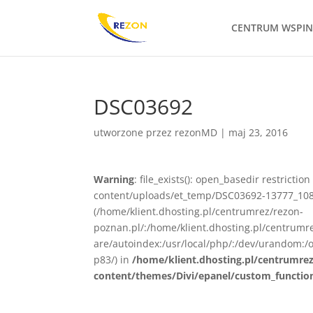
CENTRUM WSPI
DSC03692
utworzone przez
rezonMD
|
maj 23, 2016
Warning
: file_exists(): open_basedir restrict
content/uploads/et_temp/DSC03692-13777_1080x
(/home/klient.dhosting.pl/centrumrez/rezon-
poznan.pl/:/home/klient.dhosting.pl/centrum
are/autoindex:/usr/local/php/:/dev/urandom:/o
p83/) in
/home/klient.dhosting.pl/centrumre
content/themes/Divi/epanel/custom_functio