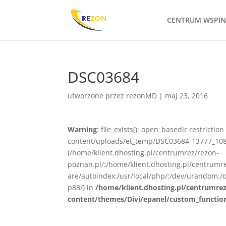
CENTRUM WSPI
DSC03684
utworzone przez
rezonMD
|
maj 23, 2016
Warning
: file_exists(): open_basedir restrict
content/uploads/et_temp/DSC03684-13777_1080x
(/home/klient.dhosting.pl/centrumrez/rezon-
poznan.pl/:/home/klient.dhosting.pl/centrum
are/autoindex:/usr/local/php/:/dev/urandom:/o
p83/) in
/home/klient.dhosting.pl/centrumre
content/themes/Divi/epanel/custom_functio