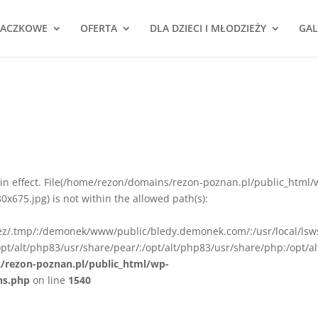
NACZKOWE
OFERTA
DLA DZIECI I MŁODZIEŻY
GAL
ion in effect. File(/home/rezon/domains/rezon-poznan.pl/public_html/
675.jpg) is not within the allowed path(s):
rez/.tmp/:/demonek/www/public/bledy.demonek.com/:/usr/local/lsw
pt/alt/php83/usr/share/pear/:/opt/alt/php83/usr/share/php:/opt/al
z/rezon-poznan.pl/public_html/wp-
ns.php
on line
1540