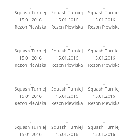
Squash Turniej
Squash Turniej
Squash Turniej
15.01.2016
15.01.2016
15.01.2016
Rezon Plewiska
Rezon Plewiska
Rezon Plewiska
Squash Turniej
Squash Turniej
Squash Turniej
15.01.2016
15.01.2016
15.01.2016
Rezon Plewiska
Rezon Plewiska
Rezon Plewiska
Squash Turniej
Squash Turniej
Squash Turniej
15.01.2016
15.01.2016
15.01.2016
Rezon Plewiska
Rezon Plewiska
Rezon Plewiska
Squash Turniej
Squash Turniej
Squash Turniej
15.01.2016
15.01.2016
15.01.2016