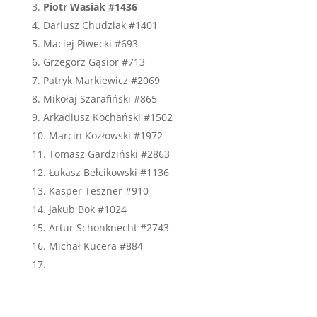
Piotr Wasiak #1436
Dariusz Chudziak #1401
Maciej Piwecki #693
Grzegorz Gąsior #713
Patryk Markiewicz #2069
Mikołaj Szarafiński #865
Arkadiusz Kochański #1502
Marcin Kozłowski #1972
Tomasz Gardziński #2863
Łukasz Bełcikowski #1136
Kasper Teszner #910
Jakub Bok #1024
Artur Schonknecht #2743
Michał Kucera #884