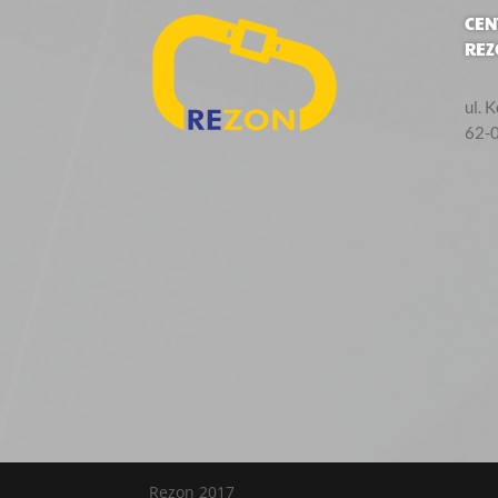
CEN
REZ
ul. 
62-
Rezon 2017