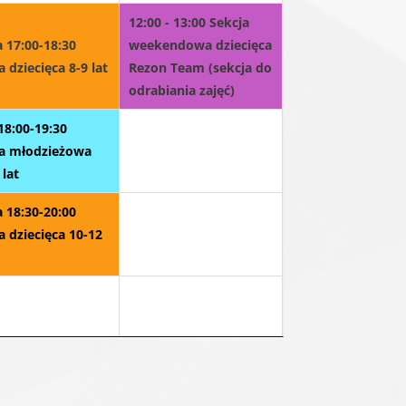
12:00 - 13:00 Sekcja
 17:00-18:30
weekendowa dziecięca
a dziecięca 8-9 lat
Rezon Team (sekcja do
odrabiania zajęć)
18:00-19:30
ja młodzieżowa
 lat
 18:30-20:00
a dziecięca 10-12