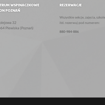
TRUM WSPINACZKOWE
REZERWACJE
ON POZNAŃ
Wszystkie sekcje, zajęcia, szkol
Kolejowa 32‎
itd. rezerwuj pod numerem:
064
Plewiska (Poznań)
880-984-886