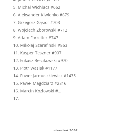
Michał Wichłacz #662
Aleksander Kiwlenko #679
Grzegorz Gąsior #703
Wojciech Zborowski #712
Adam Forreiter #747
Mikołaj Szarafiński #863
Kasper Teszner #907
Łukasz Bełcikowski #970
Piotr Wasiak #1177
Paweł Jarmuszkiewicz #1435
Paweł Magdziarz #2816
Marcin Kozłowski #…
sierpień 2026