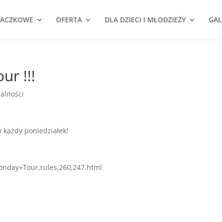
NACZKOWE
OFERTA
DLA DZIECI I MŁODZIEŻY
GAL
r !!!
alności
w każdy poniedziałek!
Monday+Tour,rules,260,247.html