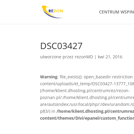
CENTRUM WSPI
DSC03427
utworzone przez
rezonMD
|
kwi 21, 2016
Warning
: file_exists(): open_basedir restrict
content/uploads/et_temp/DSC03427-13777_1080x
(/home/klient.dhosting.pl/centrumrez/rezon-
poznan.pl/:/home/klient.dhosting.pl/centrum
are/autoindex:/usr/local/php/:/dev/urandom:/o
p83/) in
/home/klient.dhosting.pl/centrumre
content/themes/Divi/epanel/custom_functio