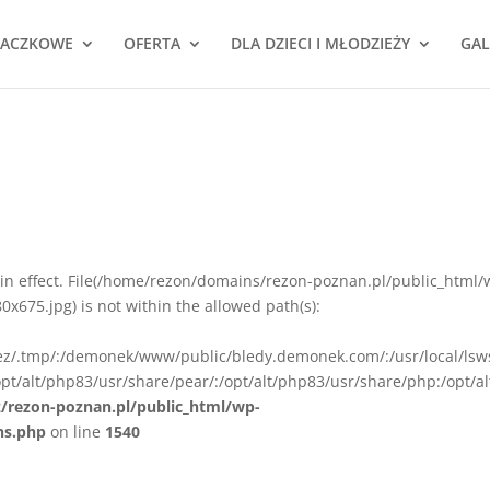
NACZKOWE
OFERTA
DLA DZIECI I MŁODZIEŻY
GAL
ion in effect. File(/home/rezon/domains/rezon-poznan.pl/public_html/
675.jpg) is not within the allowed path(s):
rez/.tmp/:/demonek/www/public/bledy.demonek.com/:/usr/local/lsw
pt/alt/php83/usr/share/pear/:/opt/alt/php83/usr/share/php:/opt/al
z/rezon-poznan.pl/public_html/wp-
ns.php
on line
1540