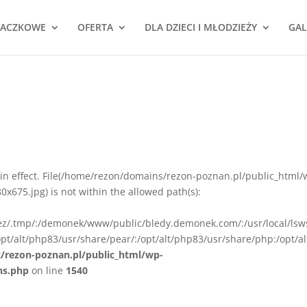
NACZKOWE
OFERTA
DLA DZIECI I MŁODZIEŻY
GAL
ion in effect. File(/home/rezon/domains/rezon-poznan.pl/public_html/
675.jpg) is not within the allowed path(s):
rez/.tmp/:/demonek/www/public/bledy.demonek.com/:/usr/local/lsw
pt/alt/php83/usr/share/pear/:/opt/alt/php83/usr/share/php:/opt/al
z/rezon-poznan.pl/public_html/wp-
ns.php
on line
1540