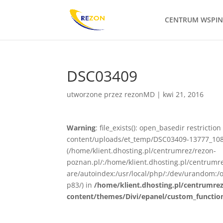
CENTRUM WSPI
DSC03409
utworzone przez
rezonMD
|
kwi 21, 2016
Warning
: file_exists(): open_basedir restrict
content/uploads/et_temp/DSC03409-13777_1080x
(/home/klient.dhosting.pl/centrumrez/rezon-
poznan.pl/:/home/klient.dhosting.pl/centrum
are/autoindex:/usr/local/php/:/dev/urandom:/o
p83/) in
/home/klient.dhosting.pl/centrumre
content/themes/Divi/epanel/custom_functio