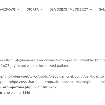
NACZKOWE
OFERTA
DLA DZIECI I MŁODZIEŻY
GAL
ion in effect. File(/home/rezon/domains/rezon-poznan.pl/public_html/
675.jpg) is not within the allowed path(s):
rez/.tmp/:/demonek/www/public/bledy.demonek.com/:/usr/local/lsw
pt/alt/php83/usr/share/pear/:/opt/alt/php83/usr/share/php:/opt/al
z/rezon-poznan.pl/public_html/wp-
ns.php
on line
1540