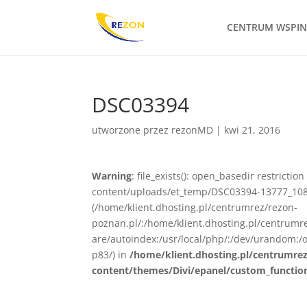
CENTRUM WSPI
DSC03394
utworzone przez
rezonMD
|
kwi 21, 2016
Warning
: file_exists(): open_basedir restrict
content/uploads/et_temp/DSC03394-13777_1080x
(/home/klient.dhosting.pl/centrumrez/rezon-
poznan.pl/:/home/klient.dhosting.pl/centrum
are/autoindex:/usr/local/php/:/dev/urandom:/o
p83/) in
/home/klient.dhosting.pl/centrumre
content/themes/Divi/epanel/custom_functio